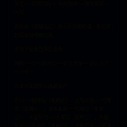
达瓦——月亮尼玛——太阳白玛——莲花梅朵一
一花
喜欢看《盗墓笔记》的小伙伴都知道，张起灵
的母亲就叫做白玛。
用孩子出生日子起名的
朗刚——三十日次松——初三次捷——初八次几
一一初一
还有用星期为小孩起名的
尼玛——日曜日（星期日），太阳达瓦——月曜
日（星期一），月亮米玛——火曜日（星期
二），火星拉巴——水曜日（星期三），水星
普布——木曜日（星期四），木星巴桑——金曜