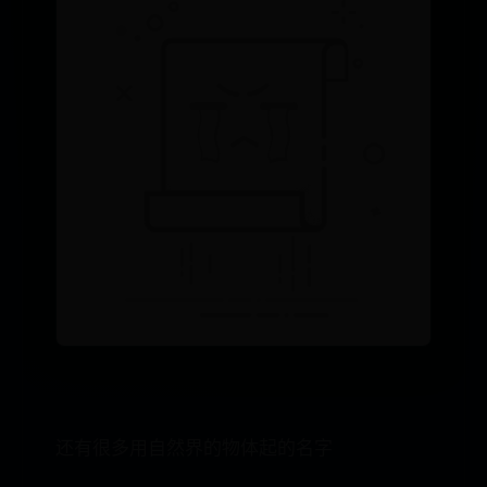
还有很多用自然界的物体起的名字