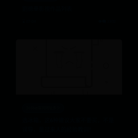
劉德華影視作品列表
⌛ 07-04
👁️‍🗨️ 3302
365bet官网网址多少
选冰箱，这6种建议大家不要买，不是
误导，是过来人的经验教训！