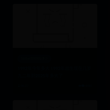
365bet官网网址多少
1992年今年多大 1992年出生现在几岁
九二年到2025年多大了
⌛ 06-27
👁️‍🗨️ 8981