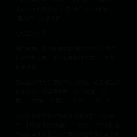
达娃：男的叫“普达娃”，女的便叫“普姆达娃”
扎西：区别老小可叫“波扎西”（扎西爷爷），
“普扎西”（小孩扎西）
地名区分人名
堆穷旺推、亚东旺堆中的“堆穷”和“亚东”都是
地名仁布多吉、堆龙多吉中的“仁布”、“堆龙”
都是地名
还有些父母为了使孩子成长顺遂，故意把自己
的小孩名字起得很随便，如：“其加”（狗
屎）、“帕加”（猪屎）、“其朱”（小狗）等。
小编认为这是和汉族取名最相似的一个原因
了，和咱熟知的“狗蛋”、“二狗子”、“三顺子”是
不是有异曲同工之妙？藏族的名字多数是男女