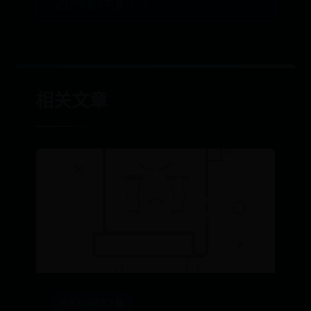
记住“5要5不要”！ »
相关文章
神器365软件下载