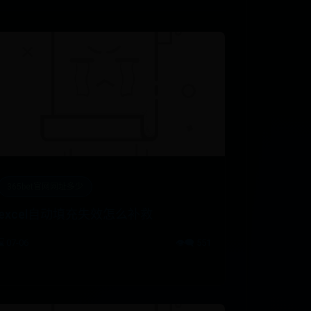
365bet官网网址多少
excel自动填充失效怎么补救
⌛ 07-06
👁️‍🗨️ 551