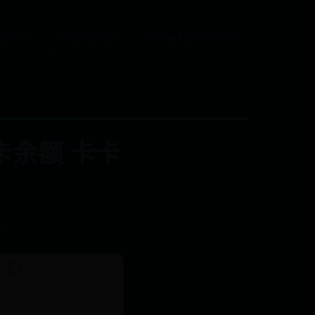
5软件下
365bet网址多
365bet官网网址多
少
少
卡余额 卡卡
94