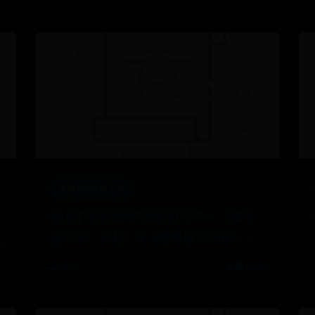
神器365软件下载
[新闻]“残影将明”揭秘进行中！《暗黑
破坏神：不朽》X《暗黑破坏神IV》联
9
动明日开启！
⌛ 06-27
👁️‍🗨️ 6394