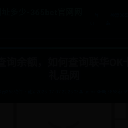
网址多少-365bet官网网
首
神器36
页
载
查询余额，如何查询联华OK
礼品网
神器365软件下载
⌛ 2025-07-07 22:25:03
👤 admin
👁️‍🗨️ 3868
👍 5