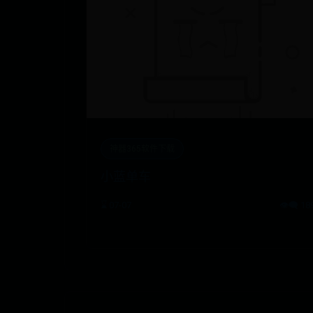
神器365软件下载
小蓝单车
⌛ 07-07
👁️‍🗨️ 18