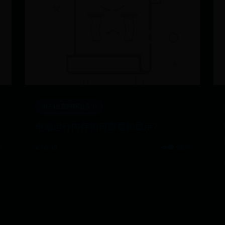
365bet官网网址多少
电脑运行内存如何查看和显示？
9
⌛ 06-30
👁️‍🗨️ 9876