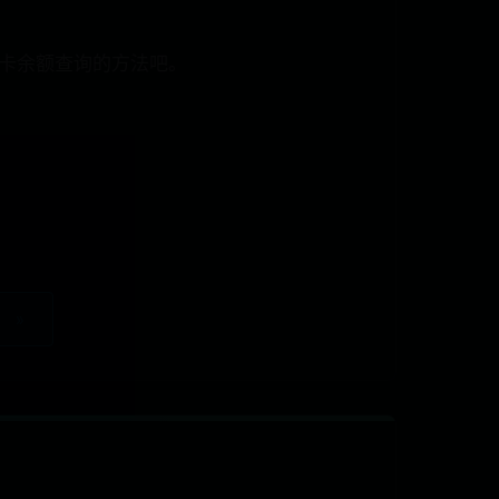
K卡余额查询的方法吧。
 »