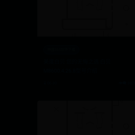
神器365软件下载
美度白贝 您的无悔之选 白贝
M8600.4.26.8型号介绍
⌛ 06-30
👁️‍🗨️ 382