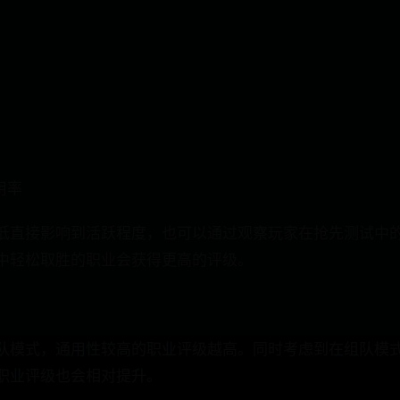
用率
低直接影响到活跃程度，也可以通过观察玩家在抢先测试中
中轻松取胜的职业会获得更高的评级。
队模式，通用性较高的职业评级越高。同时考虑到在组队模
职业评级也会相对提升。