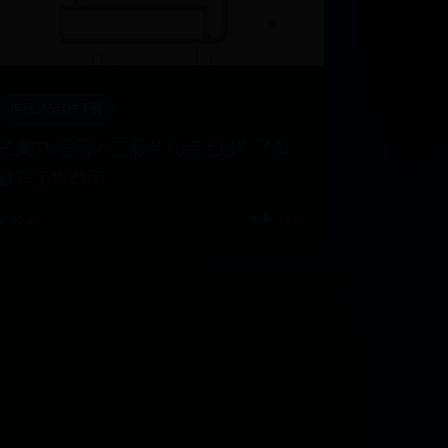
神器365软件下载
芒果TV客服人工服务几点上班？了解
官方工作时间
⌛ 06-28
👁️‍🗨️ 3140