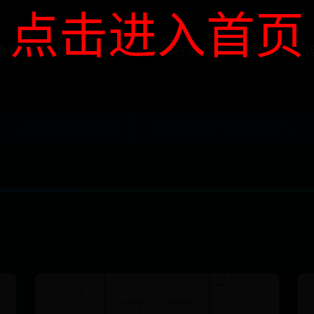
点击进入首页
会更高，尤其是单人模式，存活率在单人模式下非常重要，
« 苌成语填空小游戏
霑っています 是什么意思？ »