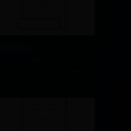
365bet网址多少
校花新手进阶攻略
⌛ 06-28
👁️‍🗨️ 7598