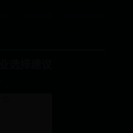
5软件下
365bet网址多
365bet官网网址多
少
少
手职业选择建议
64