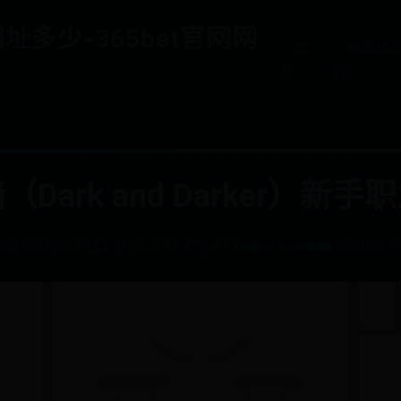
网址多少-365bet官网网
首
神器36
页
载
Dark and Darker）新
神器365软件下载
⌛ 2025-07-04 02:01:13
👤 admin
👁️‍🗨️ 8548
👍 4