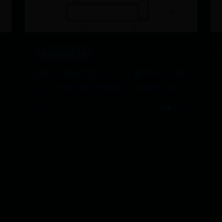
神器365软件下载
上
[AB 初烧]新手提问，网上看到不少用伊
顿、西雅士单元的音箱，效果怎么样？
9
⌛ 06-29
👁️‍🗨️ 2343