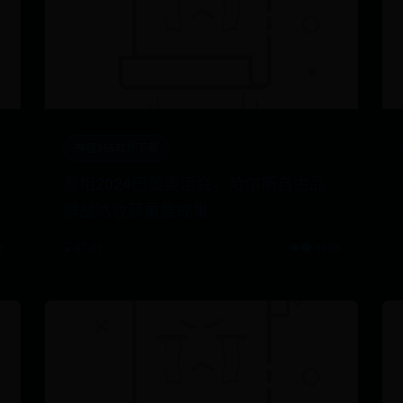
神器365软件下载
亮相2024巴黎奥运会，哈尔斯自主品
牌战略收获重要成果
8
⌛ 07-01
👁️‍🗨️ 3388