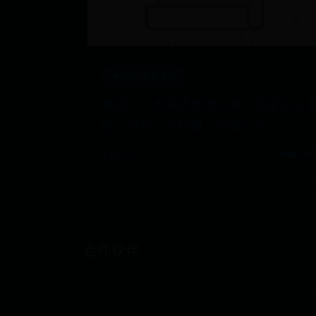
神器365软件下载
重磅｜八大中药榜单公布，多家企业
榜，以岭、片仔癀、华润三九…
⌛ 06-29
👁️‍🗨️ 281
合作伙伴