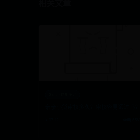
相关文章
365bet网址多少
亲亲小贷审核多久？审核容易通过吗
⌛ 07-12
👁️‍🗨️ 556