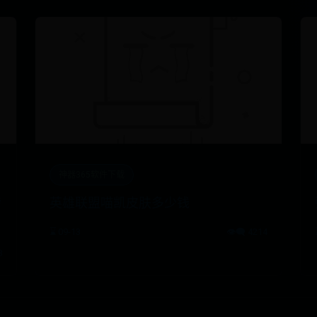
神器365软件下载
转
英雄联盟喵凯皮肤多少钱
⌛ 09-13
👁️‍🗨️ 4214
8