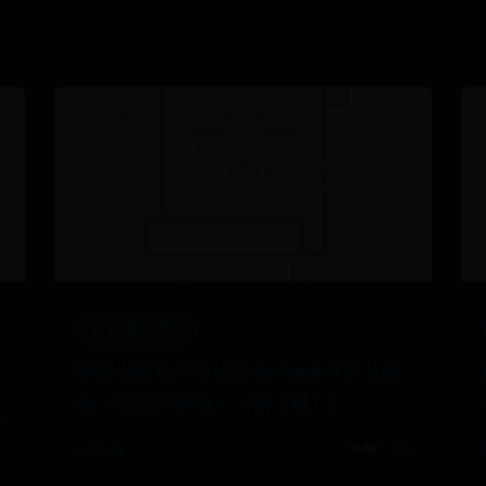
365bet网址多少
？
哪里以及如何在线或在 Apple TV 上观
看《权力的游戏》（第 7 季！）
9
⌛ 06-28
👁️‍🗨️ 6986