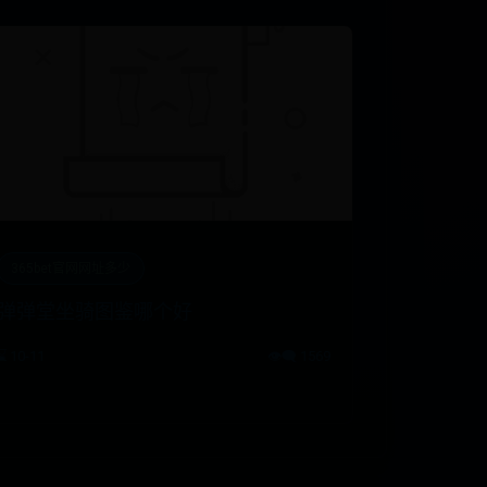
365bet官网网址多少
弹弹堂坐骑图鉴哪个好
⌛ 10-11
👁️‍🗨️ 1569