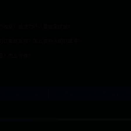
先收货？退货为什么要指定快递？
的订单信息吗？怎么查别人的订单号？
置？怎么操作？
« 北京方舟国际教育
2025日本动画专业大学排名前十强 »