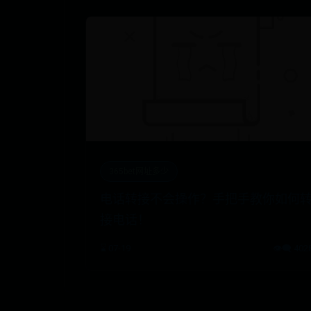
365bet网址多少
电话转接不会操作？手把手教你如何
接电话！
⌛ 07-19
👁️‍🗨️ 402