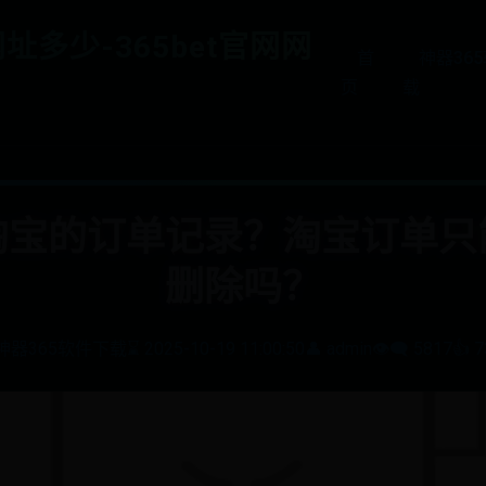
网址多少-365bet官网网
首
神器36
页
载
淘宝的订单记录？淘宝订单只
删除吗？
神器365软件下载
⌛ 2025-10-19 11:00:50
👤 admin
👁️‍🗨️ 5817
👍 7