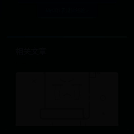
MySQL表设计经验 »
相关文章