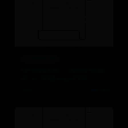
365bet官网网址多少
1g的流量能用多久 – 1GB流量到底能
撑几天？实测数据告诉你答案
⌛ 07-27
👁️‍🗨️ 2387