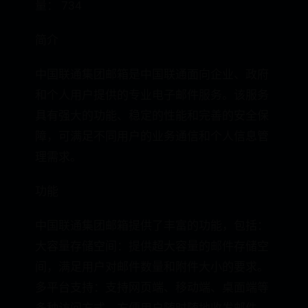
量： 734
简介
中国联通集团邮箱是中国联通面向企业、政府
和个人用户提供的专业电子邮件服务。该服务
具有强大的功能、稳定的性能和完善的安全保
障，可满足不同用户的业务通信和个人信息管
理需求。
功能
中国联通集团邮箱提供了丰富的功能，包括：
大容量存储空间：提供超大容量的邮件存储空
间，满足用户对邮件数量和附件大小的要求。
多平台支持：支持网页端、移动端、桌面端等