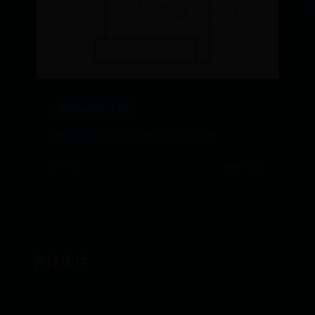
神器365软件下载
喝酒醉的不省人事该如何处理
⌛ 07-03
👁️‍🗨️ 4205
合作伙伴