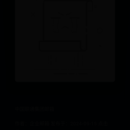
中国联通集团邮箱
作者：企业邮箱 发布于：2024-09-15 点击