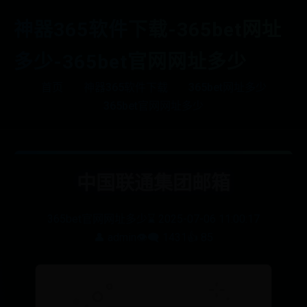
神器365软件下载-365bet网址
多少-365bet官网网址多少
首页
神器365软件下载
365bet网址多少
365bet官网网址多少
中国联通集团邮箱
365bet官网网址多少
⌛ 2025-07-06 11:00:17
👤 admin
👁️‍🗨️ 1431
👍 85