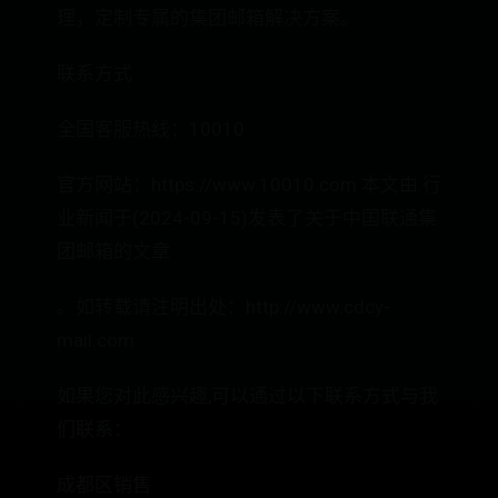
理，定制专属的集团邮箱解决方案。
联系方式
全国客服热线：10010
官方网站：https://www.10010.com 本文由:行
业新闻于(2024-09-15)发表了关于中国联通集
团邮箱的文章
。如转载请注明出处：http://www.cdcy-
mail.com
如果您对此感兴趣,可以通过以下联系方式与我
们联系：
成都区销售