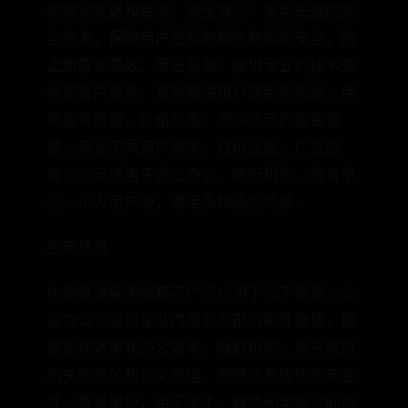
的稳定发送和接收。安全放心：采用先进的安
全技术，保障用户隐私和邮件数据的安全，防
止泄露和篡改。专业服务：提供专业的技术支
持和客户服务，及时解决用户遇到的问题，保
障服务质量。价格实惠：提供灵活的资费套
餐，满足不同用户需求，性价比高。广泛应
用：广泛适用于企业办公、政府机构、教育单
位、个人用户等，满足多种通信场景。
应用场景
中国联通集团邮箱可广泛应用于以下场景：企
业办公：实现企业内部和外部的邮件通信，提
高协作效率和办公效率。政府机构：用于政府
机关的办公和公文处理，保障信息传输的安全
性。教育单位：用于学生、教师和学校之间的