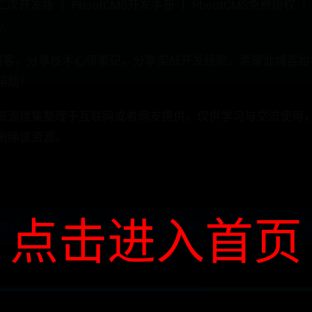
二次开发版 丨 PbootCMS开发手册 丨 PbootCMS免费授权 
心
站博客，分享技术心得笔记，分享实战开发经验。希望此博客
帮助！
资源搜集整理于互联网或者网友提供，仅供学习与交流使用
删除该资源。
点击进入首页
承者》进阶高手养成指南
清明节游戏停服时间表？停服公告