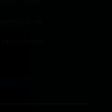
丨 关于博主 丨 站点地图
给我提供便利之余，也能
，如果不小心侵犯到你的
何时发布？ »