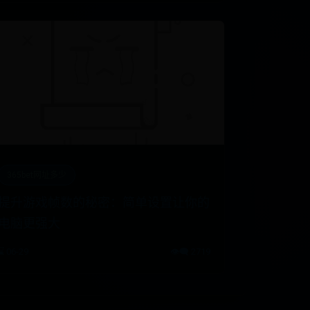
365bet网址多少
提升游戏帧数的秘密：简单设置让你的
电脑更强大
⌛ 06-29
👁️‍🗨️ 2719