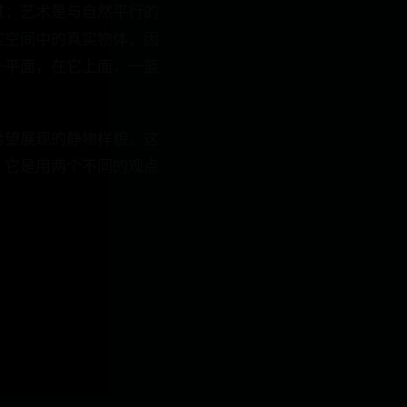
过：艺术是与自然平行的
实空间中的真实物体，因
一平面，在它上面，一篮
希望展现的静物样貌。这
，它是用两个不同的观点
。