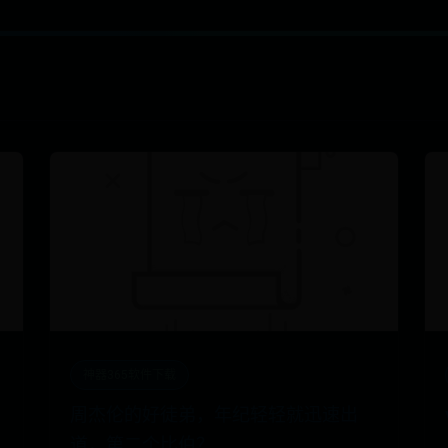
神器365软件下载
周杰伦的好徒弟，年纪轻轻就迅速出
道，第二个比伯？