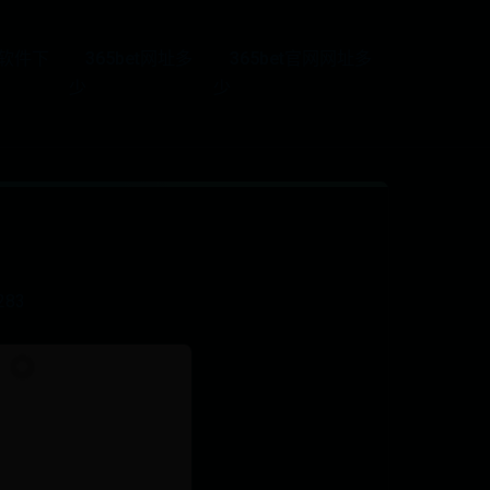
5软件下
365bet网址多
365bet官网网址多
少
少
？
283