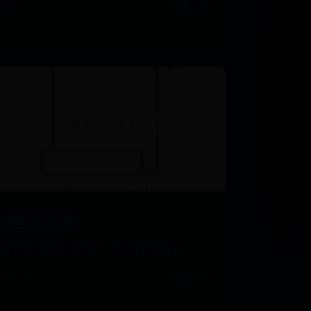
⌛ 07-01
👁️‍🗨️ 7912
神器365软件下载
电信盒子怎么投屏？怎么连接手机
⌛ 08-09
👁️‍🗨️ 6763