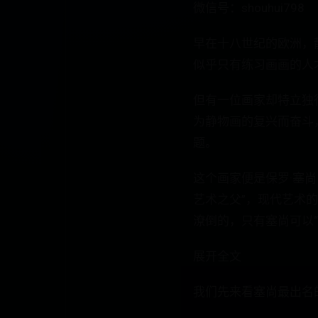
微信号：shouhui798
早在十八世纪的欧洲，
似乎只有练习画画的人
但有一位画家却特立独
为静物画的复兴而奋斗
题。
这个画家便是保罗·塞尚
艺术之父”，现代艺术
潦倒的，只有塞尚可以
展开全文
我们先来看塞尚最出名