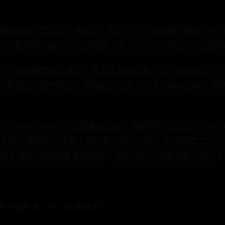
静物画是不怎么受人待见的。把几个小东西往那一摆就可以
才对着静物作画。所以静物画一直不温不火，想出成绩的画
行，他对静物极其着迷，还尤其爱画苹果。这位画家相当了
，而且因为他的缘故，静物画还成为了艺术大咖毕加索、马
（1839~1906），法国著名画家，后期印象派的主将，从1
的先驱。塞尚的父亲是个银行家，所以他是个妥妥的富二代。
“言正名顺”地跟他爹要钱画画。他年轻的时候是这样子的，不
的一幅苹果，叫《水果篮子》。↓