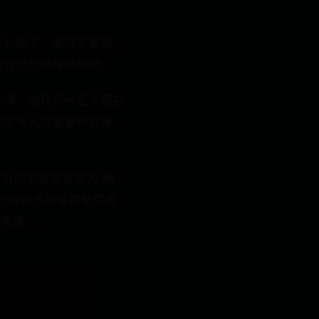
开始画了，显得不高端，
家自然就懒得画静物。
不得，他几乎一辈子都在
蒂斯等人的重要研究课
9世纪末便被推崇为“新
当时很多画家都是穷困
秃顶。↓