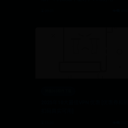
⌛ 09-01
👁️‍🗨️ 494
神器365软件下载
2025年10大最佳VPN 优惠 [优惠券和
扣码真实可用]
⌛ 11-30
👁️‍🗨️ 252