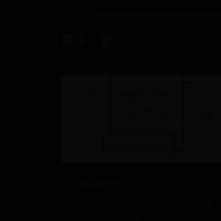
相关文章
神器365软件下载
牛肉怎么腌才不硬不柴？教你正确做
法，牛肉软嫩不塞牙，入味好吃