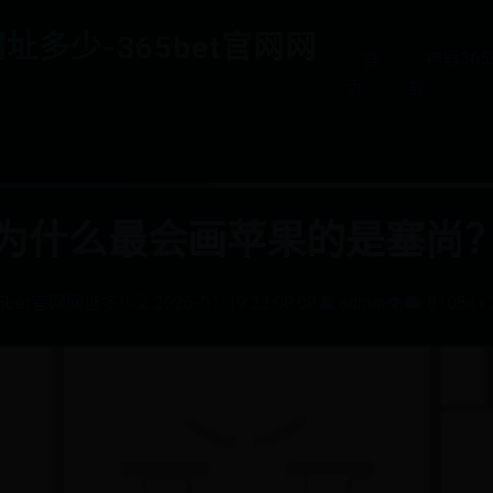
网址多少-365bet官网网
首
神器36
页
载
为什么最会画苹果的是塞尚
65bet官网网址多少
⌛ 2026-01-19 23:08:08
👤 admin
👁️‍🗨️ 8106
👍 