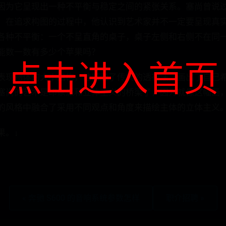
因为它呈现出一种不平衡与稳定之间的紧张关系。塞尚曾说
。在追求构图的过程中，他认识到艺术家并不一定要呈现真
各种不平衡：一个不呈直角的桌子，桌子左侧和右侧不在同
能数一数有多少个苹果吗？
点击进入首页
表现物体的大小结构，他摆脱了传统的透视法，画出了自己
塞尚的艺术是印象派和立体主义的桥梁了，因为就像这幅画
的风格中融合了采用不同观点和角度来描绘主体的立体主义
果。↓
« 奔驰 S600 的音响系统参数怎样
职介招聘 »