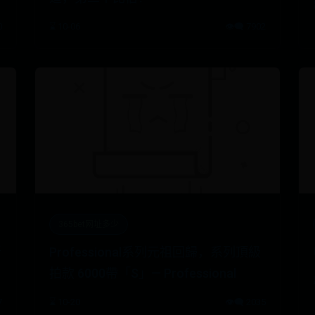
0
⌛ 10-06
👁️‍🗨️ 7902
365bet网址多少
折
Professional系列元祖回歸，系列頂級
拍款 6000帶「S」— Professional
7
⌛ 10-20
👁️‍🗨️ 2035