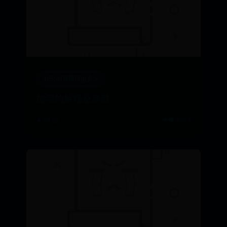
365bet官网网址多少
恸哭的解释及意思
⌛ 08-22
👁️‍🗨️ 8854