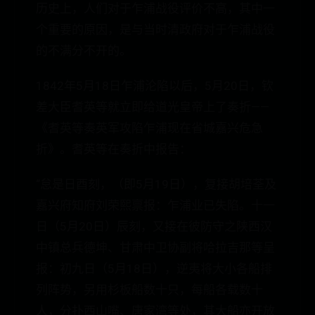
历史上，人们对于乍浦战役评价不高，其中一
个重要的原因，是与当时清政府对于乍浦战役
的不满分不开的。
1842年5月18日乍浦沦陷以后，5月20日，钦
差大臣耆英等就立即给道光皇帝上了奏折——
《耆英等奏英军攻陷乍浦现在省城嘉兴危急
折》。耆英等在奏折中报告：
“怠是日酉刻，（即5月19日），复接胡培荃及
嘉兴府知府刘荣熙禀报：乍浦业已失陷。十一
日（5月20日）辰刻，又接在彼防守之陕西汉
中镇总兵德坤、甘肃中卫协副将哈拉吉那等呈
报：初九日（5月18日），逆夷将大小各船排
列阵势，另用杉板船数十只，每船各载数十
人，分扑西山嘴、唐家湾等处，其大船亦开放