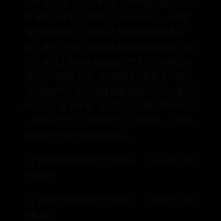
《乍浦战役（1842年）》反映的是英军在攻打
乍浦的战斗中，汤姆森（Tomlinson）上校葬
身乍浦的场景。汤姆森上校是自鸦片战争以
来，第一个被打死的英军最高级别的军官。图
中，两名士兵抬着汤姆森的尸体，左右两边是
进攻中的英国士兵，右侧草地上是若干个伤员
正在救护中，图片的背景是海边的小山，其中
中间有个庙宇建筑，这就是战斗最激烈的地点
—乍浦天后宫（又称天妃宫、天尊庙）。汤姆
森就死于攻打天后宫的战斗。
《“复仇神”号轮舰航行作战记》（1844年）第
2卷封页
《“复仇神”号轮舰航行作战记》（1844年）第
2卷封二