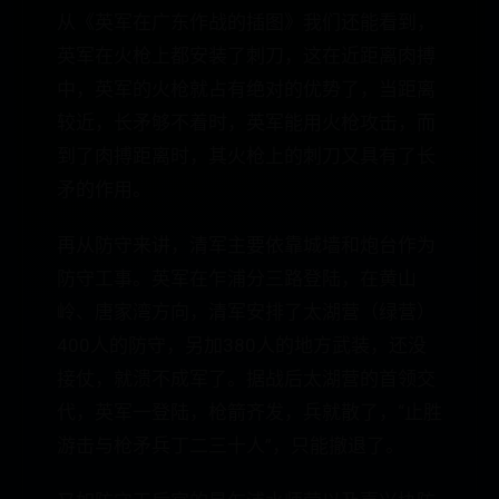
从《英军在广东作战的插图》我们还能看到，
英军在火枪上都安装了刺刀，这在近距离肉搏
中，英军的火枪就占有绝对的优势了，当距离
较近，长矛够不着时，英军能用火枪攻击，而
到了肉搏距离时，其火枪上的刺刀又具有了长
矛的作用。
再从防守来讲，清军主要依靠城墙和炮台作为
防守工事。英军在乍浦分三路登陆，在黄山
岭、唐家湾方向，清军安排了太湖营（绿营）
400人的防守，另加380人的地方武装，还没
接仗，就溃不成军了。据战后太湖营的首领交
代，英军一登陆，枪箭齐发，兵就散了，“止胜
游击与枪矛兵丁二三十人”，只能撤退了。