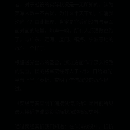
者，对于战役的实际状况是一无所知的，认为
英军人数并不占优，为什么半天不到，乍浦就
沦陷了？由此推理，肯定是官兵们没有与英军
面对面的较量，炮声一响，所有人都溃散逃跑
了。与广东、定海、厦门、镇海、宁波等地的
战斗一个样子。
根据道光皇帝的圣旨，浙江方面作了深入细致
的调查，杨威将军奕经等人于7月31日给道光
皇帝上呈了奏折，查明了乍浦战役的战斗经
过。
《奕经等奏查明乍浦接仗情形折》是目前所见
最为接近乍浦战役实际状况的档案史料。
通过奕经奏折我们知道：在乍浦战役中，抵抗