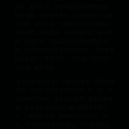
大炮，直向内逼。该镇等督兵奋勇放炮抵御，
毙逆无数，我兵亦多伤亡。讵该逆由灯光山等
处登岸，火箭齐发，乍浦城内复有汉奸接应，
亦放火箭，烟焰涨天，各兵不能开目，纷纷溃
散，乍浦失守。该副将哈拉吉那被矛戳伤右
腿，与该镇德坤退至平湖等情前来。”道光皇帝
接到该奏折，非常愤怒，5月26日（农历四月
十七日）发布谕旨：
“此次逆夷攻扑乍浦，人数并不甚多，何至遽被
攻陷？可见官兵并未与逆夷接仗，此（皆）平
日纪律不严所致，思之深感痛恨！著奕经等查
明，是日首先逃散弁兵，著一面即在军营正
法，一面据实奏闻，毋得稍存姑息等因。钦
此。”从道光的圣旨可以看出，作为最高统治