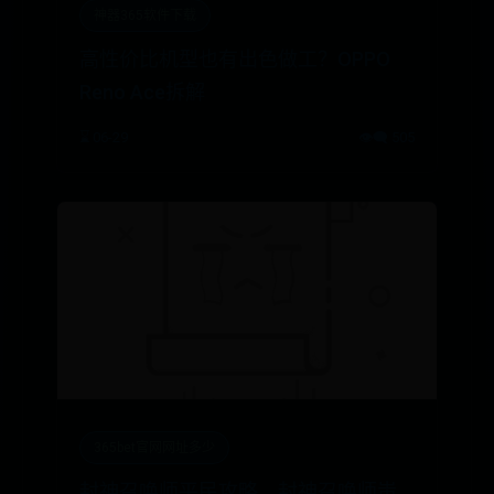
神器365软件下载
高性价比机型也有出色做工？OPPO
Reno Ace拆解
⌛ 06-29
👁️‍🗨️ 505
365bet官网网址多少
封神召唤师平民攻略，封神召唤师蚩