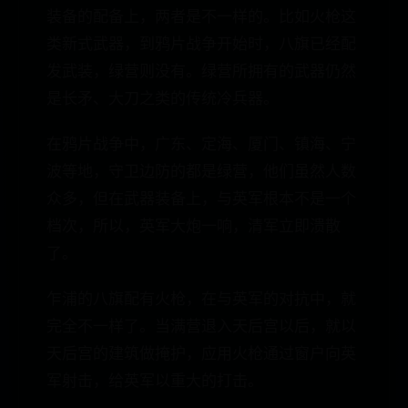
装备的配备上，两者是不一样的。比如火枪这
类新式武器，到鸦片战争开始时，八旗已经配
发武装，绿营则没有。绿营所拥有的武器仍然
是长矛、大刀之类的传统冷兵器。
在鸦片战争中，广东、定海、厦门、镇海、宁
波等地，守卫边防的都是绿营，他们虽然人数
众多，但在武器装备上，与英军根本不是一个
档次，所以，英军大炮一响，清军立即溃散
了。
乍浦的八旗配有火枪，在与英军的对抗中，就
完全不一样了。当满营退入天后宫以后，就以
天后宫的建筑做掩护，应用火枪通过窗户向英
军射击，给英军以重大的打击。