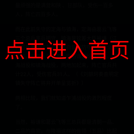
最顽强的是满营和陕 、甘部队，受伤一百多
人，阵亡四百多人。
而在此前失守的定海与镇海，定海由葛云飞等
三个总兵率兵把守，镇海是钦差大臣裕谦（江
点击进入首页
苏巡抚兼两江总督）亲自督战防守，最后全部
沦陷，三总兵与钦差大臣裕谦都纷纷殉职。定
海战役和镇海战役，两地加起来，阵亡官兵共
计22人，受伤官兵31人。（《刘韻珂奏查明定
镇失守阵亡将弁开单呈览折》）
两相比较，我们就知道乍浦战役的激烈程度
了。
当然，裕谦和葛云飞等三总兵都是清朝一品、
二品的高官，与隆福这样的佐领（五品）比起