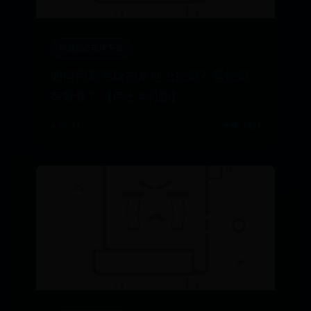
神器365软件下载
如何用羽毛球拍从地上捡球？常捡球
有好处？【伟士#羽趣】
⌛ 07-11
👁️‍🗨️ 7421