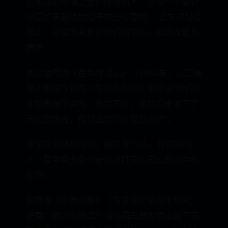
志和决心来保卫他们阵地的人，没有一个能对
中国的勇敢拒绝给予充分尊重的……迄乍浦战役
为止，中国派来抵抗我们的军队，以这次最为
精锐。”
宾汉编写的《在华作战记》（1856年）英国海
军上尉宾汉也在《在华作战记》中承认“我们这
次损失超乎寻常，伤亡不少，虽然后来攻下了
天妃宫炮台，但付出的代价是巨大的”。
英军在乍浦战役中，被打死13人，打伤50余
人，其中绝大部分是在攻打天后宫的战斗中伤
亡的。
据夏燮《中西纪事》（写于道光至咸丰年间）
记载：驻守在浙江乍浦城南三里观音山脚下天