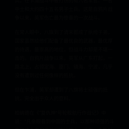
兵。在乍浦战斗中被打伤的有六名军官、一名
中士和大约四十五名男子士兵。这是自鸦片战
争以来，英军伤亡最为惨重的一次战斗。
在常人眼中，八旗到了清末都成了纨绔子弟，
国家虽然给他们配备了最优良的武器，最优厚
的待遇，最崇高的地位，但战斗力却是不堪一
击的。自鸦片战争以来，英军从广东打起，一
路北上，占领定海、厦门、镇海、宁波，几乎
没有遭到过任何像样的抵抗。
但在乍浦，英军却遭到了八旗将士顽强的抵
抗，完全出乎众人的意料。
柏纳德在《“复仇神”号轮舰航行作战记》中
说：“凡亲眼看到中国的士兵，以那种顽强的斗