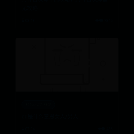
尤攻略
⌛ 08-13
👁️‍🗨️ 7845
365bet网址多少
cd是什么意思女人/男人
⌛ 07-24
👁️‍🗨️ 436