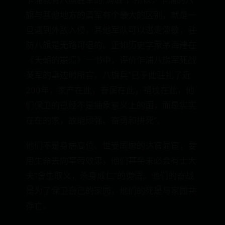
乍浦就有八旗驻军的“满城”，所以，乍浦的八
旗与其他地方的清军有个最大的区别，就是一
旦遇到外敌入侵，其他军队可以逃走溃散，驻
防八旗是无路可退的。正如历史学家茅海建在
《天朝的崩溃》一书中，评价乍浦八旗军死战
英军的事迹时所言，八旗兵“已于此驻扎了近
200年，家产在此，眷属在此，祖坟在此，他
们保卫的已经不是抽象意义上的国，而是实实
在在的家，故能顽强、奋勇和拼死”。
他们不是身居高位、世受国恩的达官显宦，要
用生命去向皇帝效忠，他们甚至未必会有士大
夫“舍生取义，杀身成仁”的觉悟。他们的奋战
是为了保卫自己的家园，他们的死是与家园共
存亡。