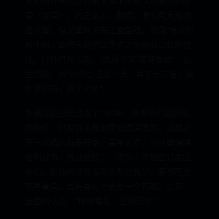
又如防守天后宫的是乍浦水师营以及嘉兴协防
营（绿营），约三百人。起初，清军用大炮攻
击英军，但英军并没有正面登陆，而是“暗令杉
板小船，由隔天后宫四里许之东面后山蚁附登
陆，分抄灯光山后。”造成守军“腹背受敌”，最
后溃败，共“计阵亡把总一员，兵丁十二名，受
伤官四员，兵丁七名”。
乍浦战役已经过去了180年，今天我们回顾这
场战役，仍有许多教训是值得深思的。清朝从
第一次鸦片战争开始，直至灭亡，与外国侵略
者的战争，屡战屡败，一次又一次地签订卖国
条约，但始终没有吸取失败的教训。要想历史
不再重演，首先要对历史有一个客观、公正、
全面的认识，“排除偏见，正视历史”。