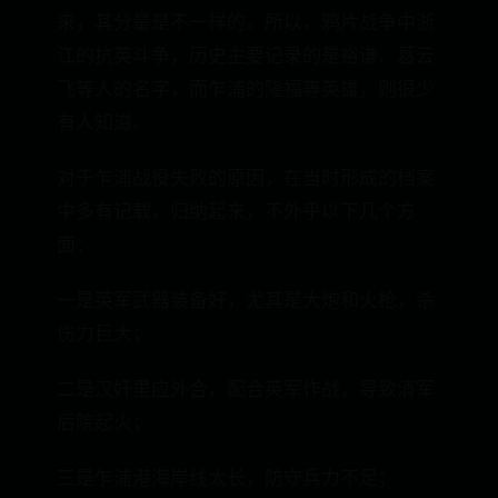
来，其分量是不一样的。所以，鸦片战争中浙
江的抗英斗争，历史主要记录的是裕谦、葛云
飞等人的名字，而乍浦的隆福等英雄，则很少
有人知道。
对于乍浦战役失败的原因，在当时形成的档案
中多有记载，归纳起来，不外乎以下几个方
面：
一是英军武器装备好，尤其是大炮和火枪，杀
伤力巨大；
二是汉奸里应外合，配合英军作战，导致清军
后院起火；
三是乍浦港海岸线太长，防守兵力不足；