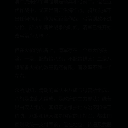
清军原来的军事强项是骑兵和弓箭手。但在近
代作战中，尤其是南方沿海作战，骑兵发挥不
出任何作用。作为远距离作战，弓箭则敌不过
火枪。所以到鸦片战争的时候，清军已经开始
改弓箭为火枪了。
但在火枪的配备上，清军存在一个重大的缺
陷。一是只配备给八旗，不配给绿营；二是八
旗配备火枪的数量仍然有限，普及率不到一半
左右。
众所周知，清朝的军队由八旗与绿营所组成。
八旗是由旗人组成，是政府的主力部队；绿营
是由汉人组成，其职责是维护地方治安和保卫
边防。八旗和绿营都是国家的正规军，都由国
家财政统一支付军饷，但在地位、待遇及武器