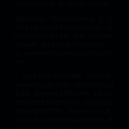
计入排名积分体系，进一步加剧了排名滑坡。
值得注意的是，尽管排名跌至第68位，这一位
置仍高于部分长期参赛但战绩不佳的球队，反
映出其历史积分底子尚存。然而，若禁赛持续
至2026年，其排名可能进一步滑向70名开
外，对未来的种子席位和抽签分组产生实质性
影响。
2、技战术现状受限于国际禁赛，俄罗斯队自
2022年起无法进行高强度、高对抗性的正式比
赛演练，技战术体系发展陷入停滞。主教练瓦
列里·卡拉季奇虽保留核心框架，但缺乏实战检
验使战术调整流于理论。球队仍以4-2-3-1阵
型为主，强调边路推进与高中锋支点作用，但
缺乏与欧洲主流强队的交锋，难以验证其有效