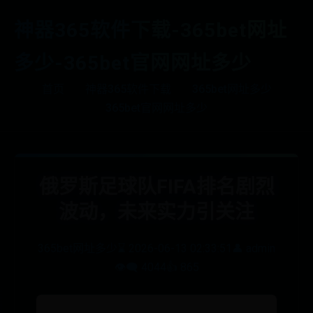
神器365软件下载-365bet网址
多少-365bet官网网址多少
首页
神器365软件下载
365bet网址多少
365bet官网网址多少
俄罗斯足球队FIFA排名剧烈
波动，未来实力引关注
365bet网址多少
⌛ 2026-06-13 02:33:51
👤 admin
👁️‍🗨️ 4044
👍 865