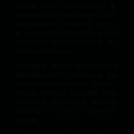
维持禁赛。同年9月，俄罗斯与白俄罗斯、塞
尔维亚等国组织“非正式国际邀请赛”，但此类
赛事不被FIFA承认，亦无积分价值。球员方
面，2025年俄超联赛外援比例下降，本土球员
出场时间增加，但联赛整体竞争力有限，难以
替代国际比赛的锻炼价值。
从人才储备看，俄罗斯U21青年队在2025年欧
青赛预选赛中表现平平，未能晋级正赛，暴露
出青训体系在国际视野下的短板。与此同时，
多名有潜力的年轻球员（如扎哈里扬、伊奥诺
夫）选择留洋，但因国家队停摆，其成长路径
与国家队脱节，形成“个体上升、集体停滞”的
割裂局面。