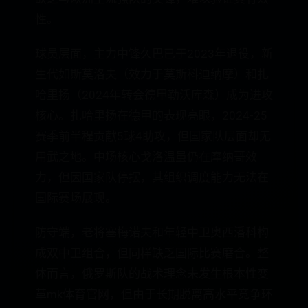
性。
球员层面，主力中锋久巴已于2023年退役，新
生代如斯莫洛夫（效力于莫斯科迪纳摩）和扎
哈里扬（2024年转会德甲勒沃库森）成为进攻
核心。扎哈里扬在德甲的表现亮眼，2024-25
赛季前半程贡献5球4助攻，但国家队层面却无
用武之地。中场核心戈洛温虽仍在摩纳哥效
力，但因国家队停摆，其组织调度能力无法在
国际赛场展现。
防守端，老将塞梅诺夫和年轻中卫奥西潘科构
成双中卫组合，但同样缺乏国际比赛磨合。整
体而言，俄罗斯队的战术理念未发生根本性变
革mk体育官网，但由于长期脱离高水平竞争环