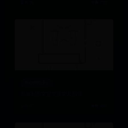
⌛ 01-08
👁️‍🗨️ 7707
365bet网址多少
苏秦刺股文言文原文及翻译
⌛ 07-07
👁️‍🗨️ 4629