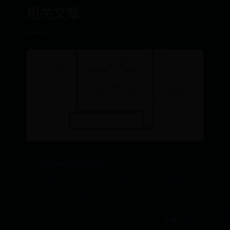
相关文章
365bet官网网址多少
世界各国名称的英文简称缩写对照表(2
位及3位字母)
⌛ 07-01
👁️‍🗨️ 6862