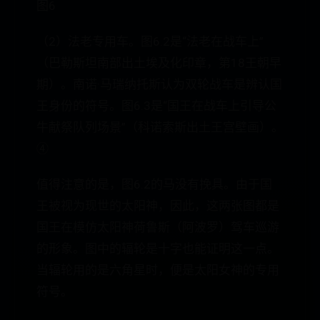
图6
（2）法老专用车。图6.2是“法老在战车上”
（巴勒斯坦南部出土埃及化印章，第18王朝早
期）。南诺·马瑞纳托斯认为双轮战车是辨认国
王身份的符号。图6.3是“国王在战车上引导公
牛献祭队列场景”（科诺索斯出土王宫壁画）。
④
值得注意的是，图6.2的马没有挽具。由于国
王被视为现世的太阳神，因此，这两张图都是
国王在模仿太阳神荷鲁斯（阿波罗）驾车巡游
的形象。图中的辐轮是十字也能证明这一点。
当辐轮用的是六角星时，便是太阳女神的专用
符号。