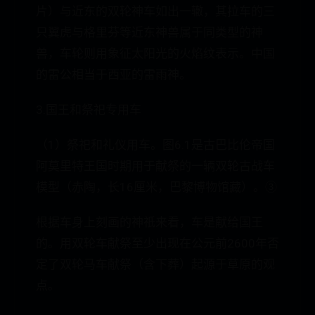
片）与近东的双轮神车如出一辙，其拉车的三
只翼虎与格里芬等近东神兽属于同类型的神
兽，车轮则用象征太阳光的火焰纹表示。中国
的雷公相当于西亚的雷雨神。
3.国王和祭祀专用车
（1）祭祀和礼仪用车。图6.1是古巴比伦帝国
阿莫里特王国时期用于献祭的一辆双轮古战车
模型（赤陶，长16厘米，巴黎博物馆藏）。③
根据车身上刻画的神祇来看，车是献给国王
的。用双轮车献祭至少出现在公元前2600年否
定了双轮马车献祭（含下葬）起源于草原的观
点。