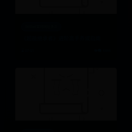
365bet官网网址多少
《超能继承者》进阶高手养成指南
⌛ 07-01
👁️‍🗨️ 4466