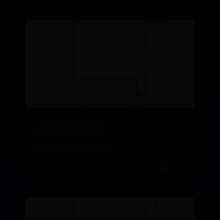
365bet官网网址多少
教程:冒险模式生存
⌛ 07-08
👁️‍🗨️ 3010