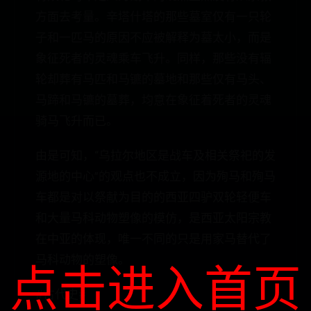
方面去考量。辛塔什塔的那些墓室仅有一只轮
子和一匹马的原因不应被解释为墓太小，而是
象征死者的灵魂乘车飞升。同样，那些没有辐
轮却葬有马匹和马镳的墓地和那些仅有马头、
马蹄和马镳的墓葬，均意在象征着死者的灵魂
骑马飞升而已。
由是可知，“乌拉尔地区是战车及相关祭祀的发
源地的中心”的观点也不成立，因为殉马和殉马
车都是对以祭献为目的的西亚四驴双轮轻便车
和大量马科动物塑像的模仿，是西亚太阳宗教
在中亚的体现，唯一不同的只是用家马替代了
马科动物的塑像。
点击进入首页
#古代史#