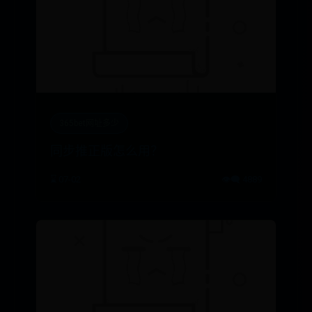
365bet网址多少
同步推正版怎么用？
⌛ 07-02
👁️‍🗨️ 4889