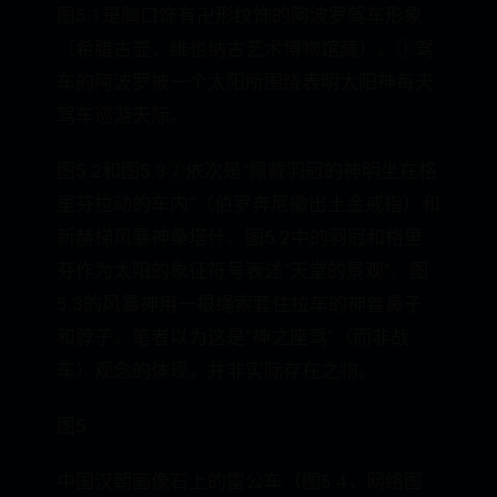
图5.1是胸口饰有卍形纹饰的阿波罗驾车形象
（希腊古壶，维也纳古艺术博物馆藏）。①驾
车的阿波罗被一个太阳所围绕表明太阳神每天
驾车巡游天际。
图5.2和图5.3②依次是“佩戴羽冠的神明坐在格
里芬拉动的车内”（伯罗奔尼撒出土金戒指）和
新赫梯风暴神桑塔什。图5.2中的羽冠和格里
芬作为太阳的象征符号表述“天堂的景观”。图
5.3的风暴神用一根绳索套住拉车的神兽鼻子
和脖子。笔者以为这是“神之座驾”（而非战
车）观念的体现，并非实际存在之物。
图5
中国汉朝画像石上的雷公车（图5.4，网络图