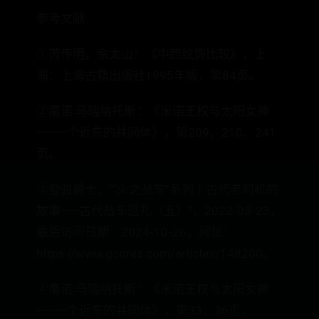
参考文献
①芮传明，余太山：《中西纹饰比较》，上
海：上海古籍出版社1995年版，第84页。
②南诺·马瑞纳托斯：《米诺王权与太阳女神
——一个近东的共同体》，第209、210、241
页。
③登骏爵士：““火之战车”系列丨古代老司机的
故事——古代战车巡礼（五）”，2022-03-23，
最后访问日期：2024-10-26，网址：
https://www.gcores.com/articles/148200。
④南诺·马瑞纳托斯：《米诺王权与太阳女神
——一个近东的共同体》，第33、36页。