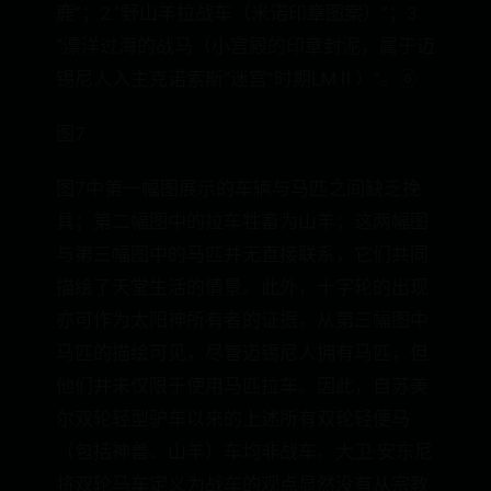
鹿”；2.“野山羊拉战车（米诺印章图案）”；3.
“漂洋过海的战马（小宫殿的印章封泥，属于迈
锡尼人入主克诺索斯“迷宫”时期LMⅡ）”。⑥
图7
图7中第一幅图展示的车辆与马匹之间缺乏挽
具；第二幅图中的拉车牲畜为山羊；这两幅图
与第三幅图中的马匹并无直接联系，它们共同
描绘了天堂生活的情景。此外，十字轮的出现
亦可作为太阳神所有者的证据。从第三幅图中
马匹的描绘可见，尽管迈锡尼人拥有马匹，但
他们并未仅限于使用马匹拉车。因此，自苏美
尔双轮轻型驴车以来的上述所有双轮轻便马
（包括神兽、山羊）车均非战车。大卫·安东尼
将双轮马车定义为战车的观点显然没有从宗教