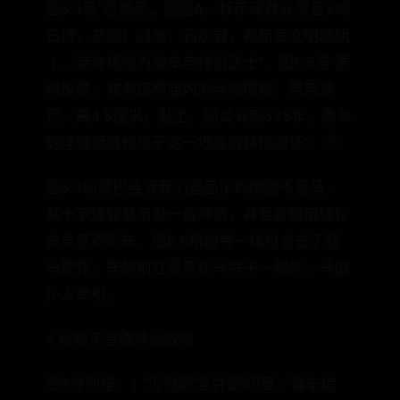
图6.4是“迈锡尼，墓圈A，标示深井式陵墓V的
石碑，总高1.33米，石灰岩，希腊底文明晚期
Ⅰ。装饰场景为战车与持剑武士”。图6.5是“麦
塔庞顿，雅典娜神庙内的浮雕楣雕：祭典游
行。高4.5厘米，黏土，约公元前575年。类似
的浮雕楣雕也见于这一地区的其他遗址”。⑤
图6.4的尾巴告诉我们壁画中的御兽不是马，
其十字辐轮显示是一位神祇，并且直接用辐轮
来象征双轮车。图6.5跟前者一样也省去了驭
马配件，车的前杠是系在马脖子一侧的，马由
仆人牵引。
4.反映天堂或神话故事
图7分别是：1.“迈锡尼‘竖井墓’印章：驾车猎