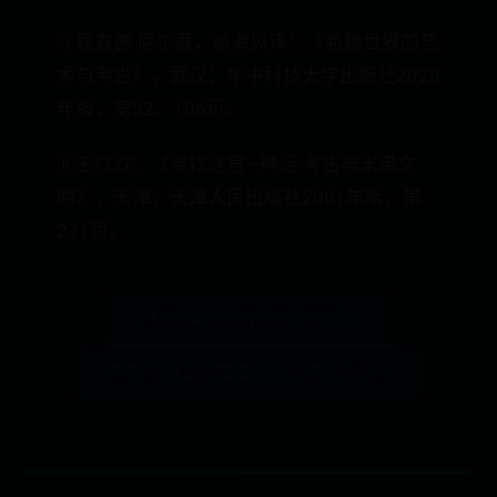
⑤理查德·尼尔著，翁海贝译：《希腊世界的艺
术与考古》，武汉：华中科技大学出版社2020
年版，第52、106页。
⑥王以欣：《寻找迷宫—神话∙考古与米诺文
明》，天津：天津人民出版社2001年版，第
271页。
« 红米note手机黑名单在哪里
苹果13语言设置英语怎么换回中文 »