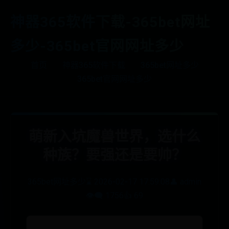
神器365软件下载-365bet网址
多少-365bet官网网址多少
首页
神器365软件下载
365bet网址多少
365bet官网网址多少
萌新入坑魔兽世界，选什么
种族？要强还是要帅？
365bet网址多少
⌛ 2026-02-17 17:59:08
👤 admin
👁️‍🗨️ 1756
👍 69