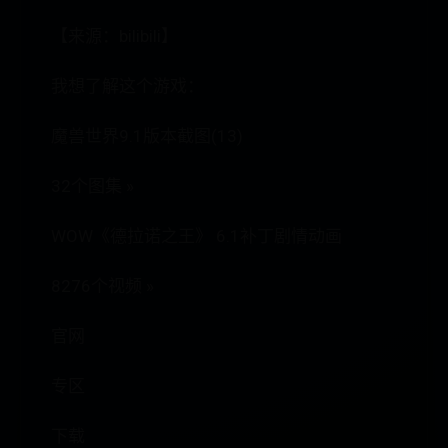
【来源：bilibili】
我想了解这个游戏：
魔兽世界9.1版本截图(13)
32个图集 »
WOW《德拉诺之王》 6.1补丁剧情动画
8276个视频 »
官网
专区
下载