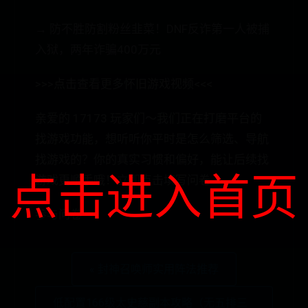
→ 防不胜防割粉丝韭菜！DNF反诈第一人被捕
入狱，两年诈骗400万元
>>>点击查看更多怀旧游戏视频<<<
亲爱的 17173 玩家们～我们正在打磨平台的
找游戏功能，想听听你平时是怎么筛选、导航
找游戏的？你的真实习惯和偏好，能让后续找
点击进入首页
游戏更顺手哦！立即点击填写问卷
参与问卷
« 封神召唤师实用阵法推荐
低配置166级太史慈副本攻略（无五排三