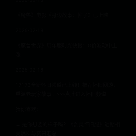
2026-02-18
《魔兽》电影《身边故事：帖子》已上映
2026-02-18
《魔兽世界》周年服时光快报：G价波动中上
涨
2026-02-18
17173全新怀旧频道已上线！推荐怀旧网游，
重温老玩家故事。>>>点此进入怀旧频道
猜你喜欢：
→ 是你想要的样子吗？《剑灵怀旧服》近期相
关爆料与资讯汇总