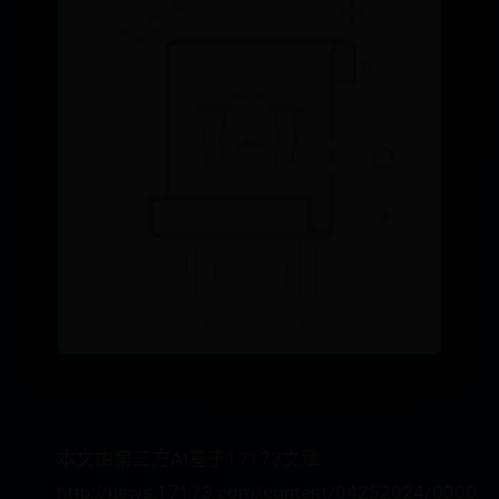
本文由第三方AI基于17173文章
http://news.17173.com/content/04252024/000032