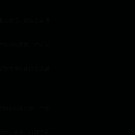
登录成功后，微信会自动
及时接收和发送。你可以
大型文件同步速度会受到
内容和手机端同步，但评
如公众号关注、群聊信息