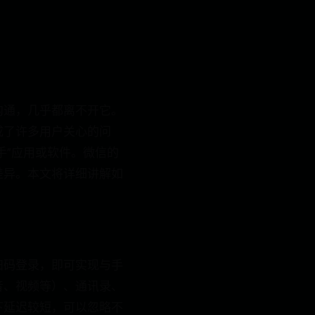
沟通，几乎都离不开它。
成了许多用户关心的问
手”应用或软件。微信的
差异。本文将详细讲解如
扫码登录，即可实现与手
音、视频等）、通讯录、
下延迟较短，可以忽略不