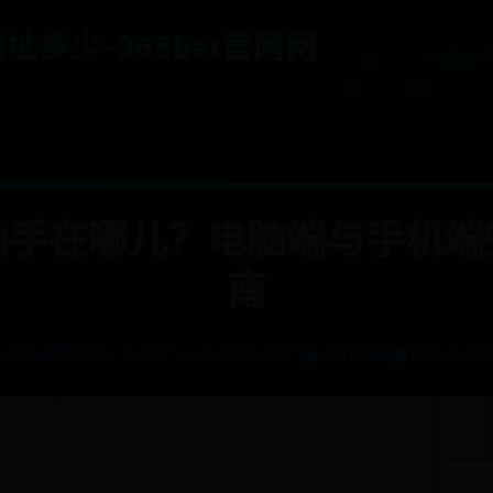
网址多少-365bet官网网
首
神器36
页
载
助手在哪儿？电脑端与手机端
南
365bet网址多少
⌛ 2025-07-09 08:38:29
👤 admin
👁️‍🗨️ 316
👍 30