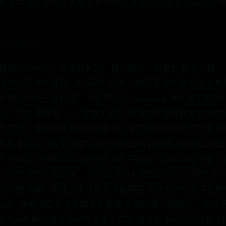
 希望本文能够解答大家关于“微信同步助手在哪里”的疑问，
08:06:09
录截图技巧大全：快速截长图、保护隐私、完美分享 下一篇：
关内容 微信里最火的“捂脸”表情 人物原型竟然是 打造权
哪个微信分身好用？ 微信群收款 Anleitung 微信朋友
少？ 微信看碎戏——《家事》预告 微信彻底屏蔽好友的N种
现了吗？ 微信转账退款到账查询及常见问题解答热门内容 
截图标准示范 公众平台接口权限列表说明 如何关注微信红包公
户“微信买单”收款码功能介绍 公众平台用户管理功能介绍 
提示名称侵权如何处理？ 微信支付相关问题最新内容 邢昭林
注册流程详解：快速上手及常见问题解答 微信知识付费深度
定QQ：详解绑定方法及常见问题解决 微信播音器推荐：不同
少？深度解析微信运动好友显示机制 微信验证码获取及安全