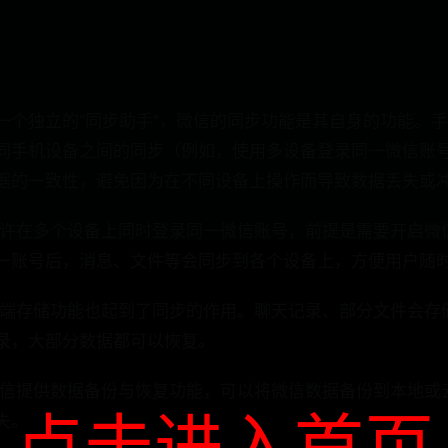
一个独立的“同步助手”，微信的同步功能是其自身的功能。
同手机设备之间的同步（例如，使用多设备登录同一微信账号
据的一致性，避免因为在不同设备上操作而导致数据丢失或
信允许在多个设备上同时登录同一微信账号，前提是需要开启微
一账号后，消息、文件等会同步到各个设备上，方便用户随
信的云端存储功能也起到了同步的作用。聊天记录、部分文件会
录，大部分数据都可以恢复。
： 微信提供数据备份与恢复功能，可以将微信数据备份到本地
点击进入首页
失。