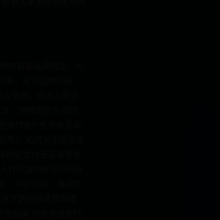
并帮助大家更好地使用微
 微信群聊拉黑指南：彻
威形象，提升品牌影响
圈的八大骗局，很多人都见
方法：详解及技巧 微信
微信支付商户售卖商品举
众号？ 如何关注微信支
开通微信支付是否需要缴
个人社交媒体账号及粉丝
解析：平台功能、课程类
场景下的最佳选择指南
防范指南 微信零钱理财