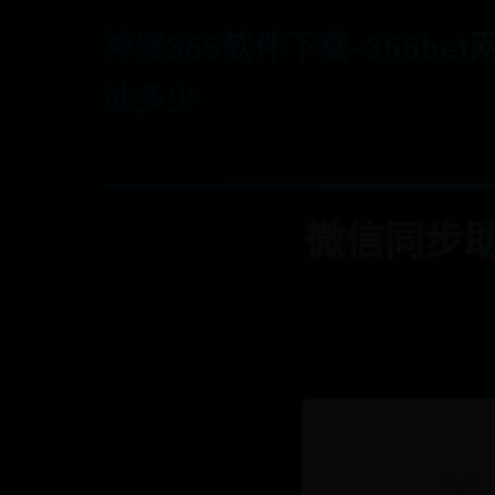
神器365软件下载-365bet
址多少
微信同步