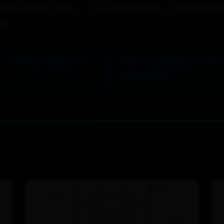
零钱生钱 微信小程序、公众号及视频号店铺入口详解 微信表
解
集 三天两觉作品哪本好看
中国十大经典佛教音乐 好听的
音乐歌曲大全 »